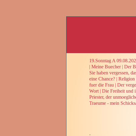
19.Sonntag A 09.08.20
|
Meine Buecher
|
Der Be
Sie haben vergessen, da
eine Chance?
|
Religion
fuer die Frau
|
Der verge
Wort
|
Die Freiheit und 
Priester, der unmoeglic
Traeume - mein Schicks
.