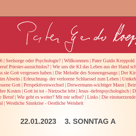
26
|
Seelsorge oder Psychologie?
|
Willkommen
|
Pater Guido Kreppold
ruf Priester-aussichtslos?
|
Wie uns die KI das Leben aus der Hand sch
ss sie Gott vergessen haben
|
Die Melodie des Sonnengesangs
|
Der Kir
 im Abseits
|
Erleuchtung- der verlorene Schluessel zum Leben
|
Umkehr
ssene Gott
|
Perspektivenwechsel
|
Drewermann-wichtiger Mann
|
Beim
ihre Kosten
|
Gott ist tot - Nietzsche lebt
|
Jesus -tiefenpsychologisch
|
D
he Beruf
|
Wie geht es weiter? Mit mir selbst?
|
Links
|
Die einstuerzende
al
|
Westliche Sinnkrise - Oestliche Weisheit
22.01.2023 3. SONNTAG A