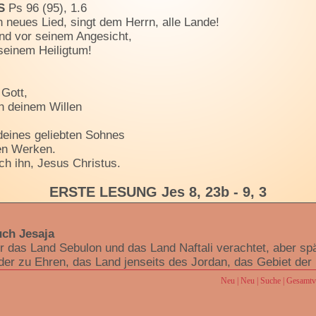
S
Ps 96 (95), 1.6
 neues Lied, singt dem Herrn, alle Lande!
ind vor seinem Angesicht,
seinem Heiligtum!
 Gott,
h deinem Willen
eines geliebten Sohnes
en Werken.
ch ihn, Jesus Christus.
ERSTE LESUNG Jes 8, 23b - 9, 3
ch Jesaja
r das Land Sebulon und das Land Naftali verachtet, aber spät
er zu Ehren, das Land jenseits des Jordan, das Gebiet der
nkel lebt, sieht ein helles Licht; über denen, die im Land d
Neu
|
Neu
|
Suche
|
Gesamtve
ubel und schenkst große Freude. Man freut sich in deiner N