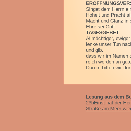
ERÖFFNUNGSVER
Singet dem Herrn ein
Hoheit und Pracht s
Macht und Glanz in 
Ehre sei Gott
TAGESGEBET
Allmächtiger, ewiger
lenke unser Tun nac
und gib,
dass wir im Namen d
reich werden an gut
Darum bitten wir dur
Lesung aus dem Bu
23bEinst hat der Her
Straße am Meer wied
1Das Volk, das im Du
strahlt ein Licht auf.
2Du erregst lauten J