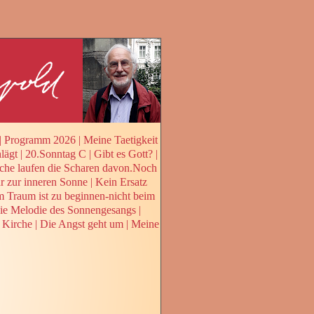
|
Programm 2026
|
Meine Taetigkeit
lägt
|
20.Sonntag C
|
Gibt es Gott?
|
che laufen die Scharen davon.Noch
 zur inneren Sonne
|
Kein Ersatz
 Traum ist zu beginnen-nicht beim
ie Melodie des Sonnengesangs
|
 Kirche
|
Die Angst geht um
|
Meine