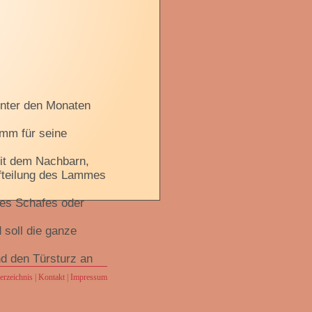
 unter den Monaten
amm für seine
it dem Nachbarn,
fteilung des Lammes
nes Schafes oder
 soll die ganze
d den Türsturz an
rzeichnis
|
Kontakt
|
Impressum
raten und zusammen