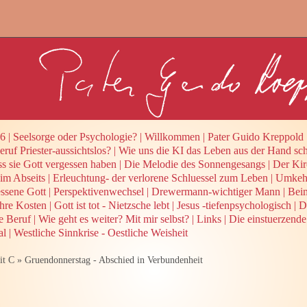
26
|
Seelsorge oder Psychologie?
|
Willkommen
|
Pater Guido Kreppold
ruf Priester-aussichtslos?
|
Wie uns die KI das Leben aus der Hand sch
ss sie Gott vergessen haben
|
Die Melodie des Sonnengesangs
|
Der Kir
 im Abseits
|
Erleuchtung- der verlorene Schluessel zum Leben
|
Umkehr
ssene Gott
|
Perspektivenwechsel
|
Drewermann-wichtiger Mann
|
Beim
ihre Kosten
|
Gott ist tot - Nietzsche lebt
|
Jesus -tiefenpsychologisch
|
D
he Beruf
|
Wie geht es weiter? Mit mir selbst?
|
Links
|
Die einstuerzende
al
|
Westliche Sinnkrise - Oestliche Weisheit
it C
»
Gruendonnerstag - Abschied in Verbundenheit