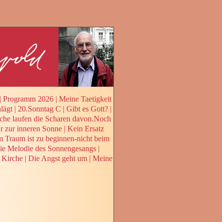
|
Programm 2026
|
Meine Taetigkeit
lägt
|
20.Sonntag C
|
Gibt es Gott?
|
che laufen die Scharen davon.Noch
 zur inneren Sonne
|
Kein Ersatz
 Traum ist zu beginnen-nicht beim
ie Melodie des Sonnengesangs
|
 Kirche
|
Die Angst geht um
|
Meine