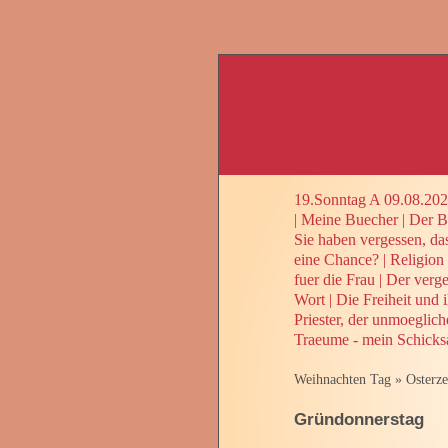
19.Sonntag A 09.08.20
|
Meine Buecher
|
Der Be
Sie haben vergessen, da
eine Chance?
|
Religion
fuer die Frau
|
Der verge
Wort
|
Die Freiheit und 
Priester, der unmoeglic
Traeume - mein Schicks
Weihnachten Tag
»
Osterze
Gründonnerstag