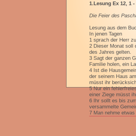
1.Lesung Ex 12, 1 - 
Die Feier des Pasc
Lesung aus dem Bu
In jenen Tagen
1 sprach der Herr z
2 Dieser Monat soll 
des Jahres gelten.
3 Sagt der ganzen G
Familie holen, ein 
4 Ist die Hausgemei
der seinem Haus am 
müsst ihr berücksich
5 Nur ein fehlerfrei
einer Ziege müsst i
6 Ihr sollt es bis 
versammelte Gemein
7 Man nehme etwas v
den Häusern, in den
8 Noch in der gleic
mit ungesäuertem Br