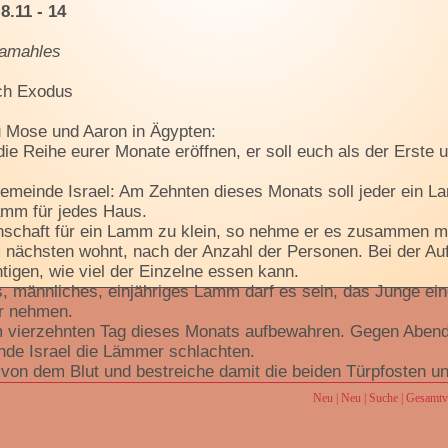
8.11 - 14
hamahles
ch Exodus
u Mose und Aaron in Ägypten:
die Reihe eurer Monate eröffnen, er soll euch als der Erste
emeinde Israel: Am Zehnten dieses Monats soll jeder ein L
Lamm für jedes Haus.
nschaft für ein Lamm zu klein, so nehme er es zusammen m
nächsten wohnt, nach der Anzahl der Personen. Bei der Au
tigen, wie viel der Einzelne essen kann.
es, männliches, einjähriges Lamm darf es sein, das Junge ei
hr nehmen.
zum vierzehnten Tag dieses Monats aufbewahren. Gegen Abend
de Israel die Lämmer schlachten.
on dem Blut und bestreiche damit die beiden Türpfosten un
en man das Lamm essen will.
Neu
|
Neu
|
Suche
|
Gesamtve
hen Nacht soll man das Fleisch essen. Über dem Feuer geb
ot und Bitterkräutern soll man es essen.