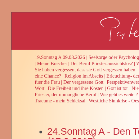
19.Sonntag A 09.08.2026
|
Seelsorge oder Psycholog
|
Meine Buecher
|
Der Beruf Priester-aussichtslos?
|
W
Sie haben vergessen, dass sie Gott vergessen haben
|
eine Chance?
|
Religion im Abseits
|
Erleuchtung- de
fuer die Frau
|
Der vergessene Gott
|
Perspektivenwe
Wort
|
Die Freiheit und ihre Kosten
|
Gott ist tot - Ni
Priester, der unmoegliche Beruf
|
Wie geht es weiter? 
Traeume - mein Schicksal
|
Westliche Sinnkrise - Oes
24.Sonntag A - Den T