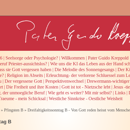
26
|
Seelsorge oder Psychologie?
|
Willkommen
|
Pater Guido Kreppold
ruf Priester-aussichtslos?
|
Wie uns die KI das Leben aus der Hand sch
ass sie Gott vergessen haben
|
Die Melodie des Sonnengesangs
|
Der Ki
e?
|
Religion im Abseits
|
Erleuchtung- der verlorene Schluessel zum L
u
|
Der vergessene Gott
|
Perspektivenwechsel
|
Drewermann-wichtige
rt
|
Die Freiheit und ihre Kosten
|
Gott ist tot - Nietzsche lebt
|
Jesus -t
r, der unmoegliche Beruf
|
Wie geht es weiter? Mit mir selbst?
|
Links
|
raeume - mein Schicksal
|
Westliche Sinnkrise - Oestliche Weisheit
»
Pfingsten B
»
Dreifaltigkeitssonntag B - Von Gott reden heisst vom Mensch
tag B