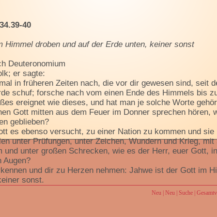
34.39-40
im Himmel droben und auf der Erde unten, keiner sonst
ch Deuteronomium
k; er sagte:
al in früheren Zeiten nach, die vor dir gewesen sind, seit 
rde schuf; forsche nach vom einen Ende des Himmels bis z
ßes ereignet wie dieses, und hat man je solche Worte gehör
inen Gott mitten aus dem Feuer im Donner sprechen hören, w
ben geblieben?
ott es ebenso versucht, zu einer Nation zu kommen und sie 
en unter Prüfungen, unter Zeichen, Wundern und Krieg, mit
und unter großen Schrecken, wie es der Herr, euer Gott, i
en Augen?
erkennen und dir zu Herzen nehmen: Jahwe ist der Gott im 
keiner sonst.
uf seine Gesetze und seine Gebote, auf die ich dich heute ve
Neu
|
Neu
|
Suche
|
Gesamtve
äter deinen Nachkommen gut geht und du lange lebst in dem 
 alle Zeit.