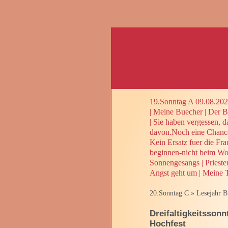
19.Sonntag A 09.08.20
|
Meine Buecher
|
Der Be
|
Sie haben vergessen, d
davon.Noch eine Chanc
Kein Ersatz fuer die Fra
beginnen-nicht beim Wo
Sonnengesangs
|
Prieste
Angst geht um
|
Meine T
20.Sonntag C
»
Lesejahr B
Dreifaltigkeitssonn
Hochfest