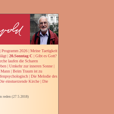
|
Programm 2026
|
Meine Taetigkeit
lägt
|
20.Sonntag C
|
Gibt es Gott?
rche laufen die Scharen
eben
|
Umkehr zur inneren Sonne
|
r Mann
|
Beim Traum ist zu
iefenpsychologisch
|
Die Melodie des
Die einstuerzende Kirche
|
Die
en reden (27.5.2018)