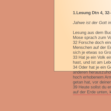
1.Lesung Dtn 4, 32-
Jahwe ist der Gott 
Lesung aus dem Bu
Mose sprach zum Vol
32 Forsche doch einm
Menschen auf der E
sich je etwas so Gro
33 Hat je ein Volk e
hast, und ist am Le
34 Oder hat je ein G
anderen herauszuhol
hoch erhobenem Arm 
getan hat, vor dein
39 Heute sollst du 
auf der Erde unten, 
40 Daher sollst du a
damit es dir und sp
dein Gott, dir gibt für