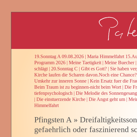
19.Sonntag A 09.08.2026
|
Maria Himmelfahrt 15.Au
Programm 2026
|
Meine Taetigkeit
|
Meine Buecher
schlägt
|
20.Sonntag C
|
Gibt es Gott?
|
Sie haben ver
Kirche laufen die Scharen davon.Noch eine Chance?
Umkehr zur inneren Sonne
|
Kein Ersatz fuer die Fra
Beim Traum ist zu beginnen-nicht beim Wort
|
Die Fr
tiefenpsychologisch
|
Die Melodie des Sonnengesang
|
Die einstuerzende Kirche
|
Die Angst geht um
|
Mein
Himmelfahrt
Pfingsten A
»
Dreifaltigkeitsso
gefaehrlich oder faszinierend s