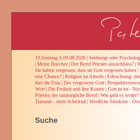
19.Sonntag A 09.08.2026
|
Seelsorge oder Psycholog
|
Meine Buecher
|
Der Beruf Priester-aussichtslos?
|
W
Sie haben vergessen, dass sie Gott vergessen haben
|
eine Chance?
|
Religion im Abseits
|
Erleuchtung- de
fuer die Frau
|
Der vergessene Gott
|
Perspektivenwe
Wort
|
Die Freiheit und ihre Kosten
|
Gott ist tot - Ni
Priester, der unmoegliche Beruf
|
Wie geht es weiter? 
Traeume - mein Schicksal
|
Westliche Sinnkrise - Oes
Suche