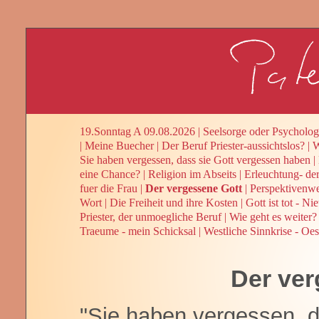
19.Sonntag A 09.08.2026
|
Seelsorge oder Psycholog
|
Meine Buecher
|
Der Beruf Priester-aussichtslos?
|
W
Sie haben vergessen, dass sie Gott vergessen haben
|
eine Chance?
|
Religion im Abseits
|
Erleuchtung- de
fuer die Frau
|
Der vergessene Gott
|
Perspektivenw
Wort
|
Die Freiheit und ihre Kosten
|
Gott ist tot - Ni
Priester, der unmoegliche Beruf
|
Wie geht es weiter? 
Traeume - mein Schicksal
|
Westliche Sinnkrise - Oes
Der ver
"Sie haben vergessen, d