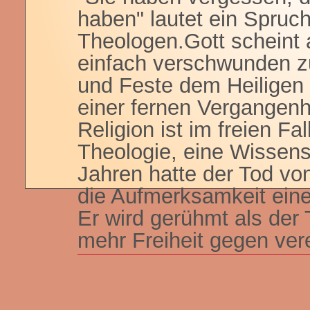
haben" lautet ein Spruc
Theologen.Gott scheint a
einfach verschwunden zu
und Feste dem Heiligen 
einer fernen Vergangenh
Religion ist im freien Fa
Theologie, eine Wissens
Jahren hatte der Tod v
die Aufmerksamkeit eine
Er wird gerühmt als der 
mehr Freiheit gegen ve
- zu kämpfen und zu werb
bekommt lauten Beifall. 
Selbstbestimmung gelten