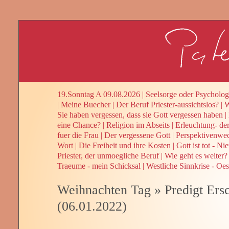
19.Sonntag A 09.08.2026
|
Seelsorge oder Psycholog
|
Meine Buecher
|
Der Beruf Priester-aussichtslos?
|
W
Sie haben vergessen, dass sie Gott vergessen haben
|
eine Chance?
|
Religion im Abseits
|
Erleuchtung- de
fuer die Frau
|
Der vergessene Gott
|
Perspektivenwe
Wort
|
Die Freiheit und ihre Kosten
|
Gott ist tot - Ni
Priester, der unmoegliche Beruf
|
Wie geht es weiter? 
Traeume - mein Schicksal
|
Westliche Sinnkrise - Oes
Weihnachten Tag
»
Predigt Ers
(06.01.2022)