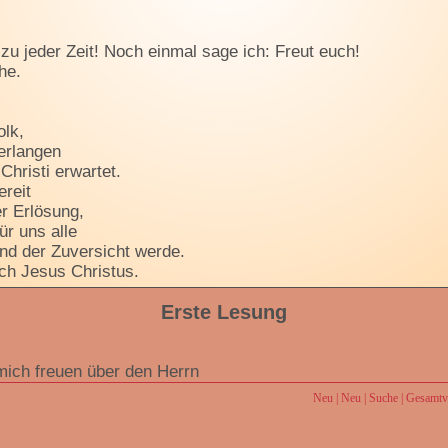
zu jeder Zeit! Noch einmal sage ich: Freut euch!
he.
olk,
erlangen
Christi erwartet.
reit
r Erlösung,
r uns alle
und der Zuversicht werde.
rch Jesus Christus.
Erste Lesung
mich freuen über den Herrn
h Jesaja
Neu
|
Neu
|
Suche
|
Gesamtve
es Herrn, ruht auf mir; denn der Herr hat mich gesalbt. Er h
eine frohe Botschaft bringe und alle heile, deren Herz zerbr