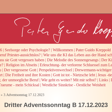
26
|
Seelsorge oder Psychologie?
|
Willkommen
|
Pater Guido Kreppold
ruf Priester-aussichtslos?
|
Wie uns die KI das Leben aus der Hand sch
ass sie Gott vergessen haben
|
Die Melodie des Sonnengesangs
|
Der Ki
e?
|
Religion im Abseits
|
Erleuchtung- der verlorene Schluessel zum L
u
|
Der vergessene Gott
|
Perspektivenwechsel
|
Drewermann-wichtige
rt
|
Die Freiheit und ihre Kosten
|
Gott ist tot - Nietzsche lebt
|
Jesus -t
r, der unmoegliche Beruf
|
Wie geht es weiter? Mit mir selbst?
|
Links
|
raeume - mein Schicksal
|
Westliche Sinnkrise - Oestliche Weisheit
»
3.Adventsonntag 17.12.2023
Dritter Adventssonntag B 17.12.2023