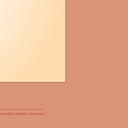
rzeichnis
|
Kontakt
|
Impressum
at mich gesandt,
ochen ist, damit ich