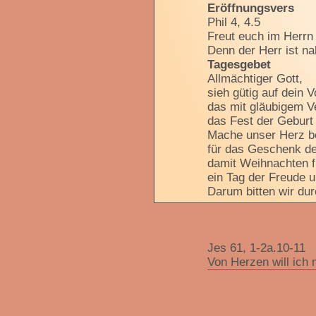
Eröffnungsvers
Phil 4, 4.5
Freut euch im Herrn 
Denn der Herr ist na
Tagesgebet
Allmächtiger Gott,
sieh gütig auf dein V
das mit gläubigem V
das Fest der Geburt 
Mache unser Herz be
für das Geschenk de
damit Weihnachten fü
ein Tag der Freude 
Darum bitten wir du
Jes 61, 1-2a.10-11
Von Herzen will ich 
Lesung aus dem Buc
1Der Geist Gottes, d
damit ich den Armen 