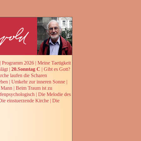
|
Programm 2026
|
Meine Taetigkeit
lägt
|
20.Sonntag C
|
Gibt es Gott?
rche laufen die Scharen
eben
|
Umkehr zur inneren Sonne
|
r Mann
|
Beim Traum ist zu
iefenpsychologisch
|
Die Melodie des
Die einstuerzende Kirche
|
Die