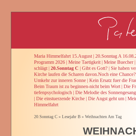
Maria Himmelfahrt 15.August
|
20.Sonntag A 16.08.
Programm 2026
|
Meine Taetigkeit
|
Meine Buecher
schlägt
|
20.Sonntag C
|
Gibt es Gott?
|
Sie haben ve
Kirche laufen die Scharen davon.Noch eine Chance?
Umkehr zur inneren Sonne
|
Kein Ersatz fuer die Fra
Beim Traum ist zu beginnen-nicht beim Wort
|
Die Fr
tiefenpsychologisch
|
Die Melodie des Sonnengesang
|
Die einstuerzende Kirche
|
Die Angst geht um
|
Mein
Himmelfahrt
20.Sonntag C
»
Lesejahr B
»
Weihnachten Am Tag
WEIHNAC