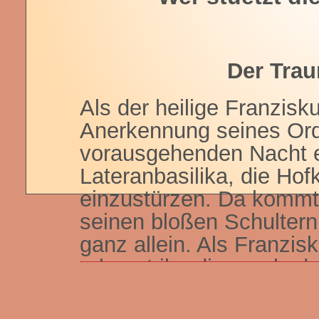
Der Tra
Als der heilige Franzisk
Anerkennung seines Orde
vorausgehenden Nacht e
Lateranbasilika, die Hof
einzustürzen. Da kommt 
seinen bloßen Schulter
ganz allein. Als Franzis
erkennt ihn dieser als d
dem Einsturz bewahrt hat
großen Franziskuskirche 