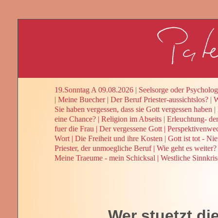
19.Sonntag A 09.08.2026
|
Seelsorge oder Psycholog
|
Meine Buecher
|
Der Beruf Priester-aussichtslos?
|
W
Sie haben vergessen, dass sie Gott vergessen haben
|
eine Chance?
|
Religion im Abseits
|
Erleuchtung- de
fuer die Frau
|
Der vergessene Gott
|
Perspektivenwe
Wort
|
Die Freiheit und ihre Kosten
|
Gott ist tot - Ni
Priester, der unmoegliche Beruf
|
Wie geht es weiter? 
Meine Traeume - mein Schicksal
|
Westliche Sinnkris
Wer stuetzt di