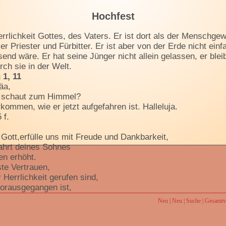
Hochfest
Herrlichkeit Gottes, des Vaters. Er ist dort als der Menschg
er Priester und Fürbitter. Er ist aber von der Erde nicht ei
nd wäre. Er hat seine Jünger nicht allein gelassen, er blei
rch sie in der Welt.
1, 11
äa,
d schaut zum Himmel?
kommen, wie er jetzt aufgefahren ist. Halleluja.
 f.
 Gott,erfülle uns mit Freude und Dankbarkeit,
ahrt deines Sohnes
n erhöht.
te Vertrauen,
 Herrlichkeit gerufen sind,
vorausgegangen ist,
es Heiligen Geistes
Neu
|
Neu
|
Suche
|
Gesamtve
cht in alle Ewigkeit.