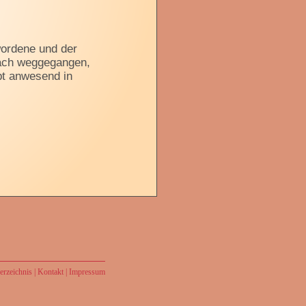
ewordene und der
nfach weggegangen,
bt anwesend in
rzeichnis
|
Kontakt
|
Impressum