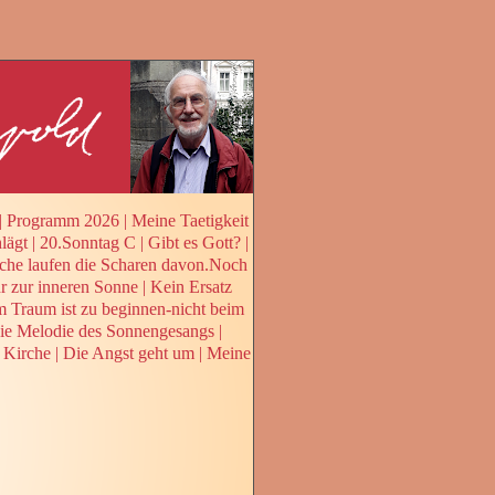
|
Programm 2026
|
Meine Taetigkeit
lägt
|
20.Sonntag C
|
Gibt es Gott?
|
che laufen die Scharen davon.Noch
 zur inneren Sonne
|
Kein Ersatz
 Traum ist zu beginnen-nicht beim
ie Melodie des Sonnengesangs
|
 Kirche
|
Die Angst geht um
|
Meine