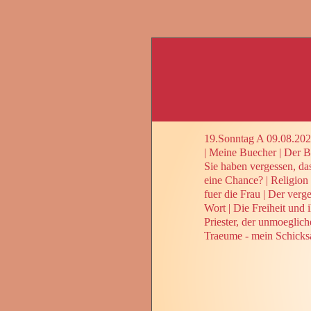
19.Sonntag A 09.08.20
|
Meine Buecher
|
Der Be
Sie haben vergessen, da
eine Chance?
|
Religion
fuer die Frau
|
Der verge
Wort
|
Die Freiheit und 
Priester, der unmoeglic
Traeume - mein Schicks