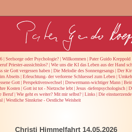
26
|
Seelsorge oder Psychologie?
|
Willkommen
|
Pater Guido Kreppold
ruf Priester-aussichtslos?
|
Wie uns die KI das Leben aus der Hand sch
ss sie Gott vergessen haben
|
Die Melodie des Sonnengesangs
|
Der Kir
 im Abseits
|
Erleuchtung- der verlorene Schluessel zum Leben
|
Umkehr
ssene Gott
|
Perspektivenwechsel
|
Drewermann-wichtiger Mann
|
Beim
ihre Kosten
|
Gott ist tot - Nietzsche lebt
|
Jesus -tiefenpsychologisch
|
D
he Beruf
|
Wie geht es weiter? Mit mir selbst?
|
Links
|
Die einstuerzende
al
|
Westliche Sinnkrise - Oestliche Weisheit
Christi Himmelfahrt 14.05.2026