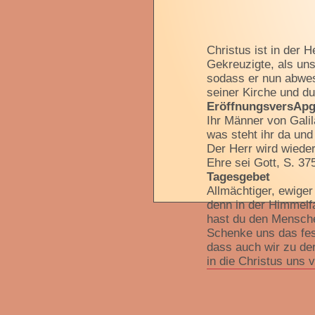
Christus ist in der 
Gekreuzigte, als uns
sodass er nun abwese
seiner Kirche und du
EröffnungsversApg 
Ihr Männer von Galil
was steht ihr da un
Der Herr wird wieder
Ehre sei Gott, S. 375
Tagesgebet
Allmächtiger, ewiger
denn in der Himmelf
hast du den Mensche
Schenke uns das fes
dass auch wir zu der
in die Christus uns 
der in der Einheit d
mit dir lebt und herrs
.