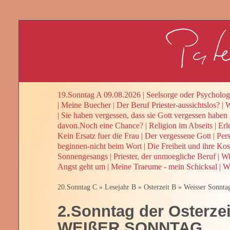
19.Sonntag A 09.08.2026
|
Seelsorge oder Psycholog
|
Meine Buecher
|
Der Beruf Priester-aussichtslos?
|
W
|
Sie haben vergessen, dass sie Gott vergessen haben
davon.Noch eine Chance?
|
Religion im Abseits
|
Erl
Kein Ersatz fuer die Frau
|
Der vergessene Gott
|
Per
beginnen-nicht beim Wort
|
Die Freiheit und ihre Kos
Sonnengesangs
|
Priester, der unmoegliche Beruf
|
Wi
Angst geht um
|
Meine Traeume - mein Schicksal
|
We
20.Sonntag C
»
Lesejahr B
»
Osterzeit B
»
Weisser Sonnta
2.Sonntag der Osterzei
WEIßER SONNTAG